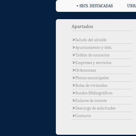
SECS. DESTACADAS
URB
Saludo del alcalde
Ayuntamiento y dels.
Tablón de anuncios
Empresas y servicios
Ordenanzas
Plenos municipales
Bolsa de viviendas
Fondos Bibliográficos
Enlaces de interés
Descarga de solicitudes
Contacto