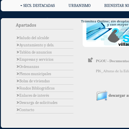
SECS. DESTACADAS
URBANISMO
BIENESTAR SO
Saludo del alcalde
Ayuntamiento y dels.
Tablón de anuncios
Empresas y servicios
PGOU - Documentació
Ordenanzas
PI6_Alturas de la Edi
Plenos municipales
Bolsa de viviendas
Fondos Bibliográficos
descargar a
Enlaces de interés
Descarga de solicitudes
Contacto