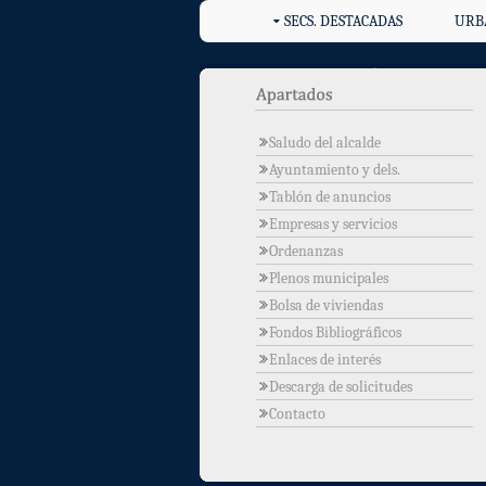
SECS. DESTACADAS
URB
Saludo del alcalde
Ayuntamiento y dels.
Tablón de anuncios
Empresas y servicios
Ordenanzas
Plenos municipales
Bolsa de viviendas
Fondos Bibliográficos
Enlaces de interés
Descarga de solicitudes
Contacto