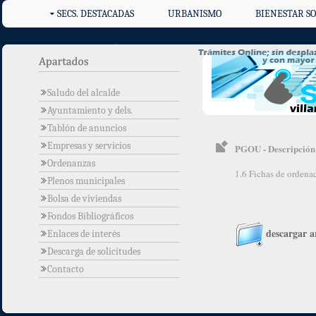
SECS. DESTACADAS
URBANISMO
BIENESTAR SO
Saludo del alcalde
Ayuntamiento y dels.
Tablón de anuncios
Empresas y servicios
PGOU - Descripción e
Ordenanzas
1.6 Fichas de ordena
Plenos municipales
Bolsa de viviendas
Fondos Bibliográficos
descargar a
Enlaces de interés
Descarga de solicitudes
Contacto