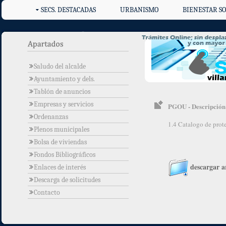
SECS. DESTACADAS
URBANISMO
BIENESTAR SO
Saludo del alcalde
Ayuntamiento y dels.
Tablón de anuncios
Empresas y servicios
PGOU - Descripción e
Ordenanzas
1.4 Catalogo de prot
Plenos municipales
Bolsa de viviendas
Fondos Bibliográficos
descargar a
Enlaces de interés
Descarga de solicitudes
Contacto