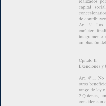
realizados po
capital soci
concesionarios
de contribuyen
Art. 3º. Las 
carácter fin
íntegramente 
ampliación del
Cpítulo II
Exenciones y b
Art. 4º.1. No
otros benefici
rango de ley o
2.Quienes, en
considerasen c