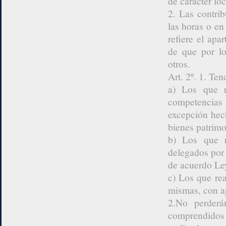
de carácter lo
2. Las contri
las horas o en
refiere el apa
de que por lo
otros.
Art. 2º. 1. Ten
a) Los que r
competencias
excepción hech
bienes patrimo
b) Los que r
delegados por 
de acuerdo Le
c) Los que rea
mismas, con ap
2.No perderá
comprendidos