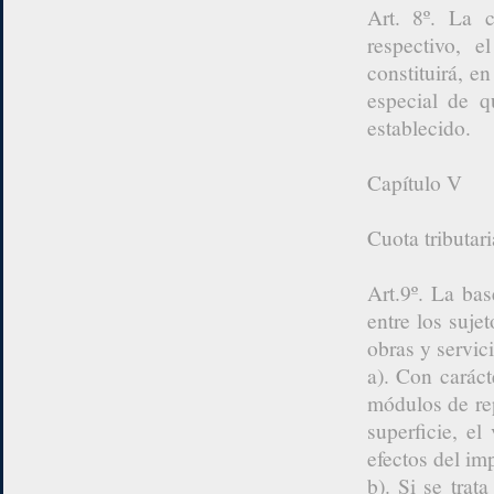
Art. 8º. La 
respectivo, 
constituirá, e
especial de q
establecido.
Capítulo V
Cuota tributari
Art.9º. La bas
entre los suje
obras y servici
a). Con carác
módulos de rep
superficie, el
efectos del im
b). Si se trat