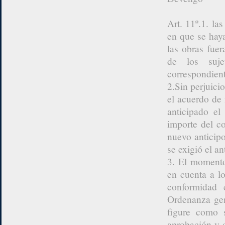
Art. 11º.1. l
en que se haya
las obras fue
de los suje
correspondient
2.Sin perjuici
el acuerdo de 
anticipado el
importe del co
nuevo anticipo
se exigió el ant
3. El momento
en cuenta a l
conformidad 
Ordenanza gen
figure como 
aprobación y 