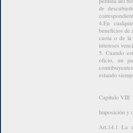
pérdida del be
de descubiert
correspondient
4.En cualqui
beneficios de 
cuota o de la
intereses venc
5. Cuando est
oficio, un p
contribuyente
estando siempr
Capítulo VIII
Imposición y 
Art.14.1 La e