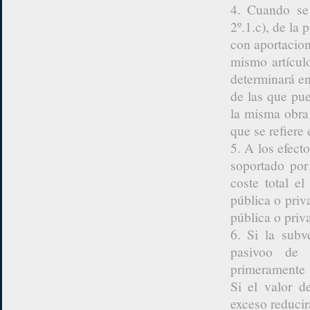
4. Cuando se 
2º.1.c), de la
con aportacion
mismo artícul
determinará en
de las que pu
la misma obra 
que se refiere 
5. A los efect
soportado por 
coste total e
pública o priv
pública o priv
6. Si la subv
pasivoo de l
primeramente 
Si el valor d
exceso reducir