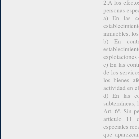
2.A los efecto
personas espec
a) En las co
establecimie
inmuebles, los
b) En contr
establecimie
explotaciones 
c) En las cont
de los servico
los bienes af
actividad en e
d) En las co
subterráneas, 
Art. 6º. Sin p
artículo 11 
especiales rec
que aparezcan