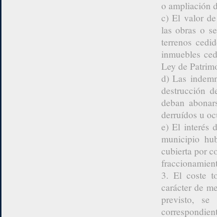
o ampliación d
c) El valor d
las obras o se
terrenos cedid
inmuebles cedi
Ley de Patrim
d) Las indemn
destrucción d
deban abonars
derruídos u o
e) El interés 
municipio hub
cubierta por c
fraccionamient
3. El coste t
carácter de me
previsto, se
correspondient