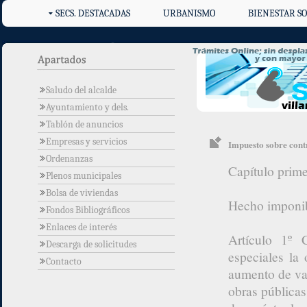
SECS. DESTACADAS
URBANISMO
BIENESTAR SO
Saludo del alcalde
Ayuntamiento y dels.
Tablón de anuncios
Empresas y servicios
Impuesto sobre contr
Ordenanzas
Capítulo prim
Plenos municipales
Bolsa de viviendas
Hecho imponi
Fondos Bibliográficos
Enlaces de interés
Artículo 1º 
Descarga de solicitudes
especiales la
Contacto
aumento de va
obras públicas