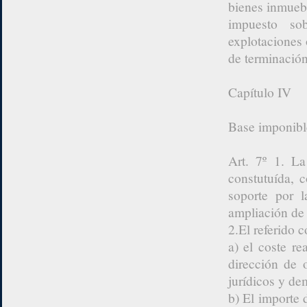
bienes inmuebl
impuesto so
explotaciones 
de terminación
Capítulo IV
Base imponibl
Art. 7º 1. La
constutuída, 
soporte por l
ampliación de 
2.El referido c
a) el coste re
dirección de 
jurídicos y de
b) El importe 