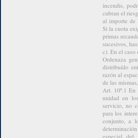
incendis, podr
cubran el ries
al importe de
Si la cuota ex
primas recauda
sucesivos, has
c). En el caso 
Ordenaza gene
distribuído e
razón al espac
de las mismas
Art. 10º.1 En 
unidad en los
servicio, no 
para los inter
conjunto, a l
determinació
especial del