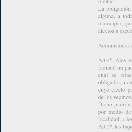
militar.
La obligación 
alguna, a toda
municipio, qu
afectos a expl
Administració
Art.4º. Alos 
formará un pad
cual se rela
obligados, con
cuyo efecto p
de los vecinos
Dicho padrón 
por medio de
localidad, a lo
Art.5º. las ba