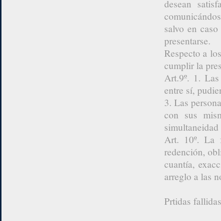
desean satisf
comunicándose
salvo en caso
presentarse.
Respecto a los
cumplir la pres
Art.9º. 1. La
entre sí, pudi
3. Las persona
con sus mism
simultaneidad 
Art. 10º. La 
redención, obl
cuantía, exac
arreglo a las
Prtidas fallida