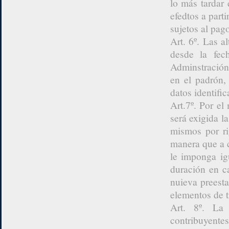
lo más tardar 
efedtos a part
sujetos al pag
Art. 6º. Las a
desde la fec
Adminstración 
en el padrón,
datos identific
Art.7º. Por e
será exigida la
mismos por ri
manera que a c
le imponga ig
duración en ca
nuieva preest
elementos de t
Art. 8º. La
contribuyentes