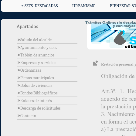
SECS. DESTACADAS
URBANISMO
BIENESTAR SO
Saludo del alcalde
Ayuntamiento y dels.
Tablón de anuncios
Empresas y servicios
Restación personal y
Ordenanzas
Obligación de 
Plenos municipales
Bolsa de viviendas
Art.3º. 1. He
Fondos Bibliográficos
acuerdo de rea
Enlaces de interés
la prestación p
Descarga de solicitudes
3. Nacimiento 
Contacto
en forma el ac
a) La prestaci