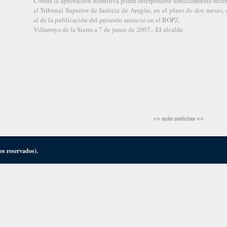
Contra la aprobación definitiva podrá interponerse directamenete recu
el Tribunal Superior de Justicia de Aragón, en el plazo de dos meses, 
al de la publicación del presente anuncio en el BOPZ.
Villarroya de la Sierra a 7 de junio de 2007.- El alcalde.
>> más noticias <<
os reservados).