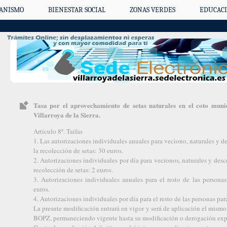
ANISMO
BIENESTAR SOCIAL
ZONAS VERDES
EDUCACI
Tasa por el aprovechamiento de setas naturales en el coto mu
Villarroya de la Sierra.
Artículo 8º. Taifas
1. Las autorizaciones individuales anuales para veciono, naturales y d
la recolección de setas: 30 euros.
2. Autorizaciones individuales por día para vecionos, naturales y desc
recolección de setas: 2 euros.
3. Autorizaciones individuales anuales para el resto de las personas
euros.
4. Autorizaciones individuales por día para el resto de las personas par
La presnte modificación entrará en vigor y será de aplicación el mismo
BOPZ, permaneciendo vigente hasta su modificación o derogación exp