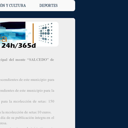
ÓN Y CULTURA
DEPORTES
nicipal del monte “SALCEDO” de
escendientes de este municipio para
endientes de este municipio para la
 para la recolección de setas: 150
a la recolección de setas:10 euros.
 día de su publicación íntegra en el
resa.