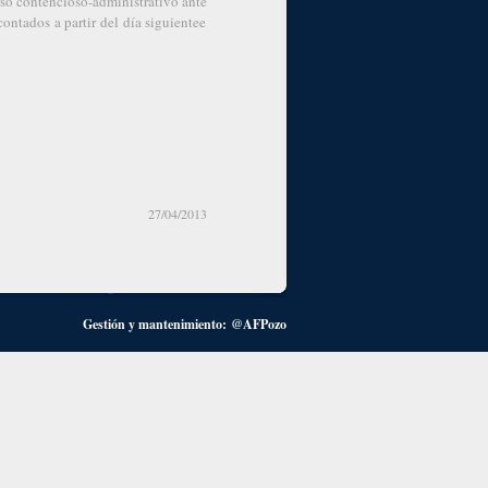
rso contencioso-administrativo ante
contados a partir del día siguientee
27/04/2013
Gestión y mantenimiento:
@AFPozo