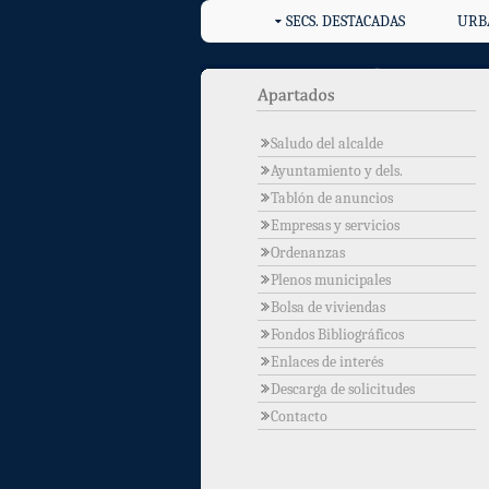
SECS. DESTACADAS
URB
Saludo del alcalde
Ayuntamiento y dels.
Tablón de anuncios
Empresas y servicios
Ordenanzas
Plenos municipales
Bolsa de viviendas
Fondos Bibliográficos
Enlaces de interés
Descarga de solicitudes
Contacto