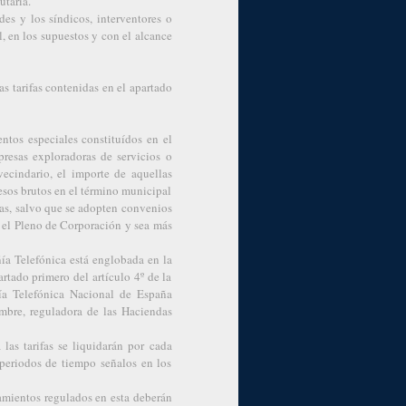
utaria.
des y los síndicos, interventores o
, en los supuestos y con el alcance
as tarifas contenidas en el apartado
ntos especiales constituídos en el
resas exploradoras de servicios o
vecindario, el importe de aquellas
resos brutos en el término municipal
as, salvo que se adopten convenios
r el Pleno de Corporación y sea más
ía Telefónica está englobada en la
rtado primero del artículo 4º de la
ía Telefónica Nacional de España
mbre, reguladora de las Haciendas
 las tarifas se liquidarán por cada
 periodos de tiempo señalos en los
amientos regulados en esta deberán