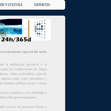
ÓN Y CULTURA
DEPORTES
provechamiento especial del suelo,
or la utilización privativa o el
as para las conducciones de enrgía
líneas, cables, palomillas, cajas de
s, aparatos para venta automática y
s de dominio público local o vuelen
físicas o jurídicas y las entidades a
neficien del aprovechamiento.
jeto pasivo las personas físicas y