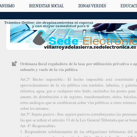
ANISMO
BIENESTAR SOCIAL
ZONAS VERDES
EDUCACI
Ordenaza fiscal reguladora de la tasa por utilización privativa o a
subsuelo y vuelo de la vía pública
Art.2º. Hecho imponible.- El hecho imponible está constituído p
aprovechamiento de la vía pública con tendidos, tuberías, y galerí
eléctrica, agua, gas o cualquier otro fuído, incluidos los postes para 
amarre, de distribución o de registro, transformadores, rieles, bácula
otros análogos que se establezcan sobre vías públicas u otros terreno
sobre los mismos.
Art.3º. Sujeto pasivo.- Son sujetos pasivos contribuyentes las personas 
las que se refiere el artículo 33 de la Ley General Tributaria que se be
Art. 4º. Responsables.
1. Responderán solidariamente de las obligaciones tributarias del su