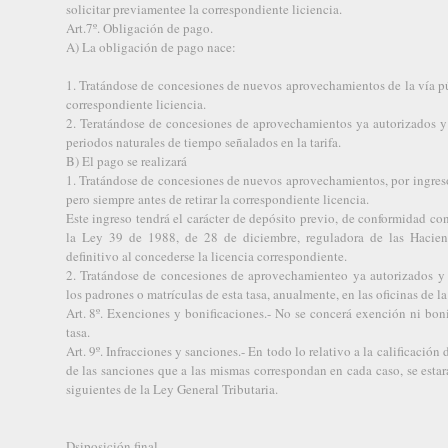
solicitar previamentee la correspondiente liciencia.
Art.7º. Obligación de pago.
A) La obligación de pago nace:
1. Tratándose de concesiones de nuevos aprovechamientos de la vía pú
correspondiente liciencia.
2. Teratándose de concesiones de aprovechamientos ya autorizados y 
periodos naturales de tiempo señalados en la tarifa.
B) El pago se realizará
1. Tratándose de concesiones de nuevos aprovechamientos, por ingreso
pero siempre antes de retirar la correspondiente licencia.
Este ingreso tendrá el carácter de depósito previo, de conformidad con
la Ley 39 de 1988, de 28 de diciembre, reguladora de las Hacie
definitivo al concederse la licencia correspondiente.
2. Tratándose de concesiones de aprovechamienteo ya autorizados y 
los padrones o matrículas de esta tasa, anualmente, en las oficinas de 
Art. 8º. Exenciones y bonificaciones.- No se concerá exención ni bon
tasa.
Art. 9º. Infracciones y sanciones.- En todo lo relativo a la calificación 
de las sanciones que a las mismas correspondan en cada caso, se estará
siguientes de la Ley General Tributaria.
Dsiposición final