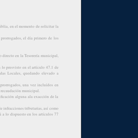
blia, en el momento de solicitar la
prorrogados, el día primero de los
 directo en la Tesorería municipal,
 lo presvisto en el artículo 47.1 de
ndas Locales, quedando elevado a
prorrogados, una vez incluídos en
la recaudación municipal.
ificación alguna ala exacción de la
de infracciones tributarias, así como
 a lo dispuesto en los artículos 77