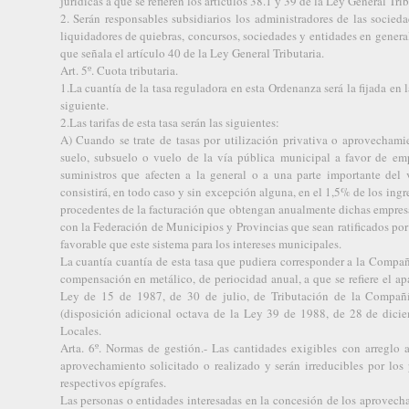
jurídicas a que se refieren los artículos 38.1 y 39 de la Ley General Trib
2. Serán responsables subsidiarios los administradores de las socieda
liquidadores de quiebras, concursos, sociedades y entidades en general
que señala el artículo 40 de la Ley General Tributaria.
Art. 5º. Cuota tributaria.
1.La cuantía de la tasa reguladora en esta Ordenanza será la fijada en l
siguiente.
2.Las tarifas de esta tasa serán las siguientes:
A) Cuando se trate de tasas por utilización privativa o aprovechamie
suelo, subsuelo o vuelo de la vía pública municipal a favor de emp
suministros que afecten a la general o a una parte importante del 
consistirá, en todo caso y sin excepción alguna, en el 1,5% de los ing
procedentes de la facturación que obtengan anualmente dichas empres
con la Federación de Municipios y Provincias que sean ratificados po
favorable que este sistema para los intereses municipales.
La cuantía cuantía de esta tasa que pudiera corresponder a la Compañ
compensación en metálico, de periocidad anual, a que se refiere el apa
Ley de 15 de 1987, de 30 de julio, de Tributación de la Compañ
(disposición adicional octava de la Ley 39 de 1988, de 28 de dicie
Locales.
Arta. 6º. Normas de gestión.- Las cantidades exigibles con arreglo a
aprovechamiento solicitado o realizado y serán irreducibles por los
respectivos epígrafes.
Las personas o entidades interesadas en la concesión de los aprovech