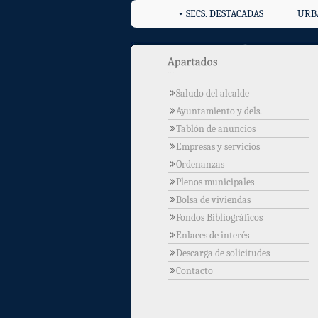
SECS. DESTACADAS
URB
Saludo del alcalde
Ayuntamiento y dels.
Tablón de anuncios
Empresas y servicios
Ordenanzas
Plenos municipales
Bolsa de viviendas
Fondos Bibliográficos
Enlaces de interés
Descarga de solicitudes
Contacto