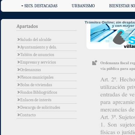
SECS. DESTACADAS
URBANISMO
BIENESTAR SO
Saludo del alcalde
Ayuntamiento y dels.
Tablón de anuncios
Empresas y servicios
Ordenanza fiscal reg
vía pública para ap
Ordenanzas
Plenos municipales
Art. 2º. Hecho
Bolsa de viviendas
utilización p
Fondos Bibliográficos
entradas de ve
Enlaces de interés
para aprcamie
Descarga de solicitudes
mercancías de 
Contacto
Art. 3º. Sujeto
1. Son sujeto
físicas o juríd