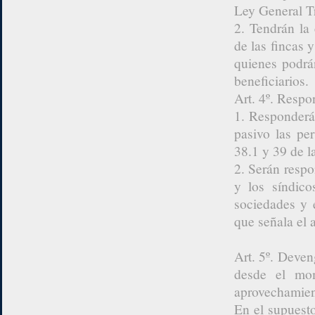
Ley General Tri
2. Tendrán la 
de las fincas 
quienes podrán
beneficiarios.
Art. 4º. Respo
1. Responderán
pasivo las per
38.1 y 39 de l
2. Serán respo
y los síndico
sociedades y 
que señala el a
Art. 5º. Deven
desde el mo
aprovechamient
En el supuesto