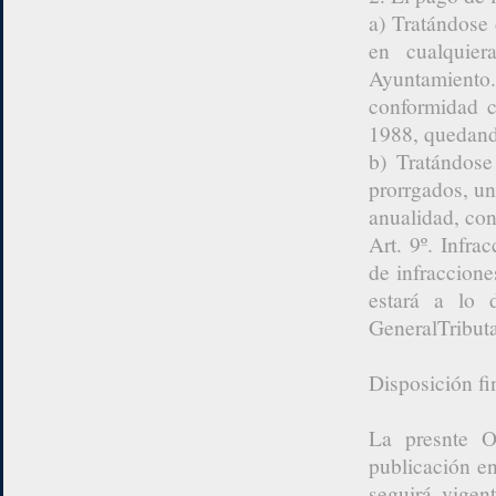
a) Tratándose
en cualquier
Ayuntamiento.
conformidad c
1988, quedando
b) Tratándose
prorrgados, un
anualidad, co
Art. 9º. Infra
de infraccione
estará a lo 
GeneralTributa
Disposición fi
La presnte O
publicación e
seguirá vigen