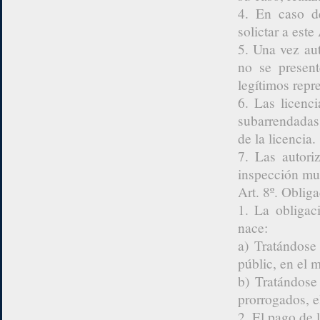
4. En caso de
solictar a est
5. Una vez au
no se present
legítimos repr
6. Las licenc
subarrendadas 
de la licencia.
7. Las autori
inspección mu
Art. 8º. Oblig
1. La obligac
nace:
a) Tratándose
públic, en el 
b) Tratándose
prorrogados, e
2. El pago de l