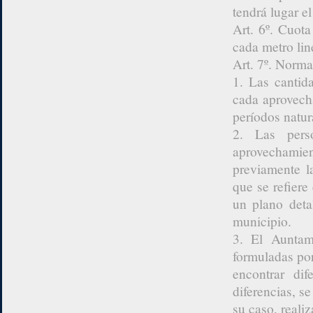
tendrá lugar e
Art. 6º. Cuota
cada metro li
Art. 7º. Norma
1. Las cantida
cada aprovecha
períodos natur
2. Las pers
aprovechamien
previamente la
que se refiere
un plano deta
municipio.
3. El Auntam
formuladas por
encontrar dif
diferencias, s
su caso, reali